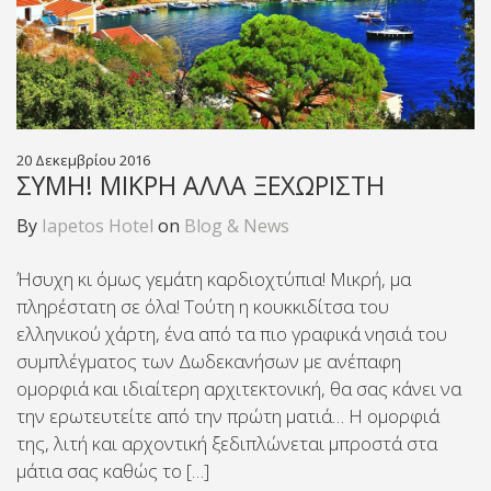
20 Δεκεμβρίου 2016
ΣΎΜΗ! ΜΙΚΡΉ ΑΛΛΆ ΞΕΧΩΡΙΣΤΉ
By
Iapetos Hotel
on
Blog & News
Ήσυχη κι όμως γεμάτη καρδιοχτύπια! Μικρή, μα
πληρέστατη σε όλα! Τούτη η κουκκιδίτσα του
ελληνικού χάρτη, ένα από τα πιο γραφικά νησιά του
συμπλέγματος των Δωδεκανήσων με ανέπαφη
ομορφιά και ιδιαίτερη αρχιτεκτονική, θα σας κάνει να
την ερωτευτείτε από την πρώτη ματιά… Η ομορφιά
της, λιτή και αρχοντική ξεδιπλώνεται μπροστά στα
μάτια σας καθώς το […]