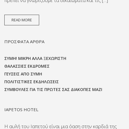
πρέπει να γνωρίζουμε τα δικαιώματα και τις […]
READ MORE
ΠΡΌΣΦΑΤΑ ΆΡΘΡΑ
ΣΎΜΗ! ΜΙΚΡΉ ΑΛΛΆ ΞΕΧΩΡΙΣΤΉ
ΘΑΛΆΣΣΙΕΣ ΕΚΔΡΟΜΈΣ
ΓΕΎΣΕΙΣ ΑΠΌ ΣΎΜΗ
ΠΟΛΙΤΙΣΤΙΚΈΣ ΕΚΔΗΛΏΣΕΙΣ
ΣΥΜΒΟΥΛΈΣ ΓΙΑ ΤΙΣ ΠΡΏΤΕΣ ΣΑΣ ΔΙΑΚΟΠΈΣ ΜΑΖΊ
IAPETOS HOTEL
Η αυλή του Ιαπετού είναι μια όαση στην καρδιά της