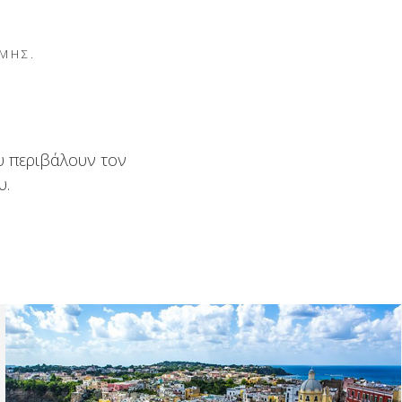
ΎΜΗΣ.
υ περιβάλουν τον
υ.